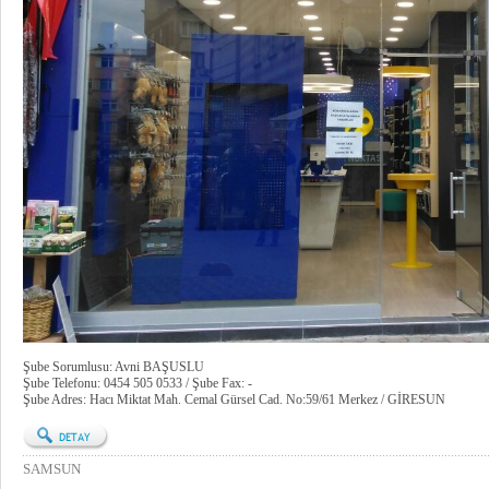
Şube Sorumlusu: Avni BAŞUSLU
Şube Telefonu: 0454 505 0533 / Şube Fax: -
Şube Adres: Hacı Miktat Mah. Cemal Gürsel Cad. No:59/61 Merkez / GİRESUN
SAMSUN