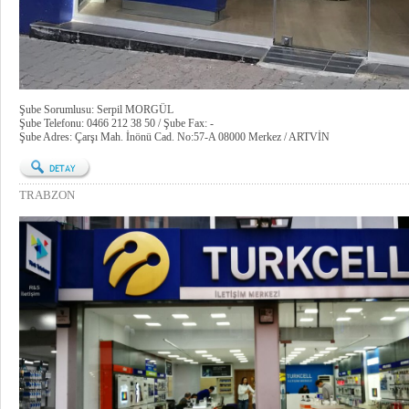
Şube Sorumlusu: Serpil MORGÜL
Şube Telefonu: 0466 212 38 50 / Şube Fax: -
Şube Adres: Çarşı Mah. İnönü Cad. No:57-A 08000 Merkez / ARTVİN
TRABZON