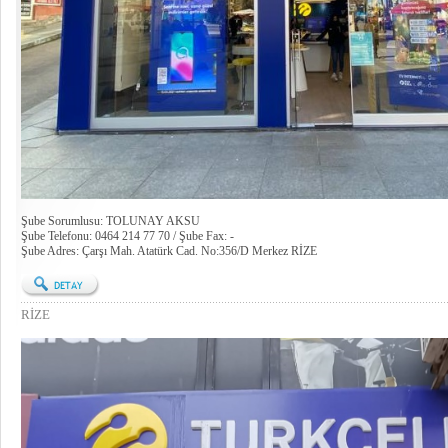
Şube Sorumlusu: TOLUNAY AKSU
Şube Telefonu: 0464 214 77 70 / Şube Fax: -
Şube Adres: Çarşı Mah. Atatürk Cad. No:356/D Merkez RİZE
RİZE