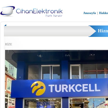
Anasayfa
|
Hakkı
Hizm
RİZE