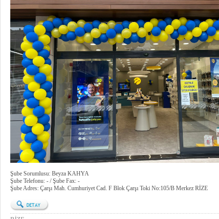
Şube Sorumlusu: Beyza KAHYA
Şube Telefonu: - / Şube Fax: -
Şube Adres: Çarşı Mah. Cumhuriyet Cad. F Blok Çarşı Toki No:105/B Merkez RİZE